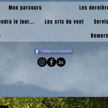
Mon parcours
Les dernièr
ndra le jour...
Les cris du vent
Servi
e
Remer
Partager sur Facebook
officiel de l'auteur David B