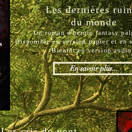
Les dernières rui
du monde
Un roman d'heroic fantasy palp
Disponible en version papier et en 
Bientôt en version audio
En savoir plus...
Les cris du vent