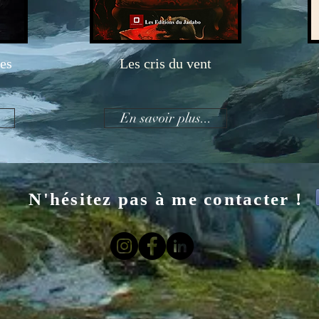
nes
Les cris du vent
En savoir plus...
N'hésitez pas à me contacter !