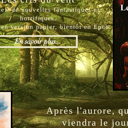
eil de nouvelles fantastiques et
horrifiques
.
en version papier, bientôt en Epub.
En savoir plus...
Après l'aurore, q
viendra le jou