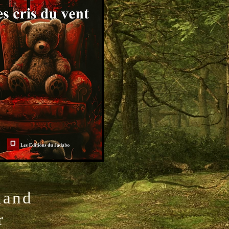
uand
r