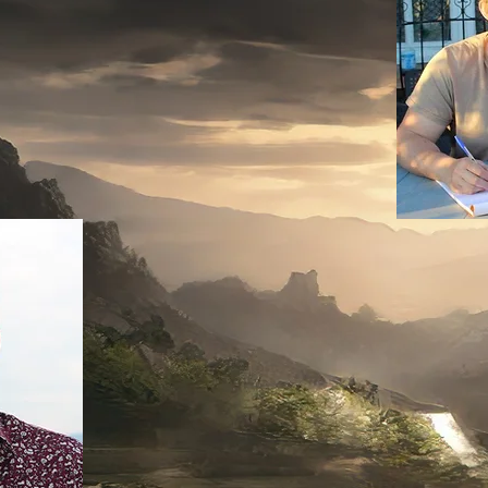
Né en Creuse, j'ai suivi des études de lettres 
compte comme correcteur et gestionnaire bureaut
de livres anciens et de tout ce qui touche à la
passionné de basketball et pratiquant assidu, m
suis l'auteur d'un recueil de nouvelles dan
l'épouvante, "Les cris du vent" et d'un roma
ruines du monde". Je vis actuellement en Ardèc