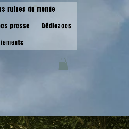
es ruines du monde
Se connecter
ces presse
Dédicaces
ciements
OURNAS