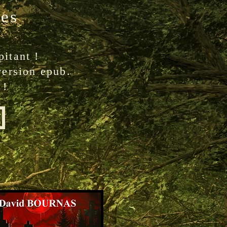
nes
Partager sur Facebook
itant !
version epub.
 !