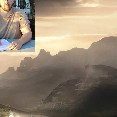
et d’informatique. Travaillant à mon
ique, je suis passionné d’histoire,
 littérature en général... également
ais ceci est une autre histoire. Je
s le domaine du fantastique et de
n d'heroic fantasy, "Les dernières
he.