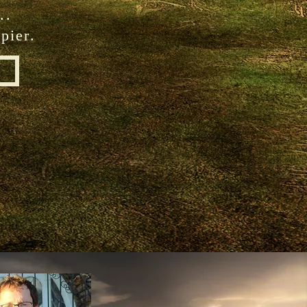
...
pier.